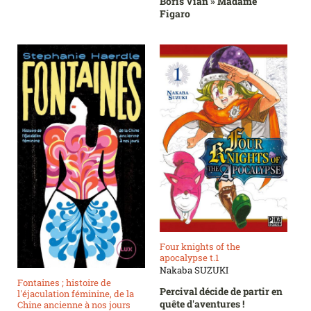
Boris Vian » Madame
Figaro
Four knights of the
apocalypse t.1
Nakaba SUZUKI
Fontaines ; histoire de
Percival décide de partir en
l'éjaculation féminine, de la
quête d'aventures !
Chine ancienne à nos jours