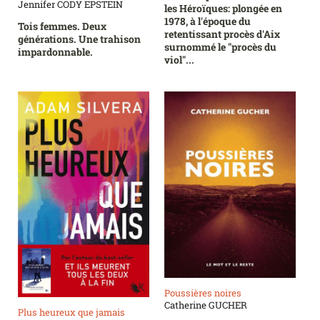
Jennifer CODY EPSTEIN
les Héroïques: plongée en
1978, à l'époque du
Tois femmes. Deux
retentissant procès d'Aix
générations. Une trahison
surnommé le "procès du
impardonnable.
viol"...
Poussières noires
Catherine GUCHER
Plus heureux que jamais