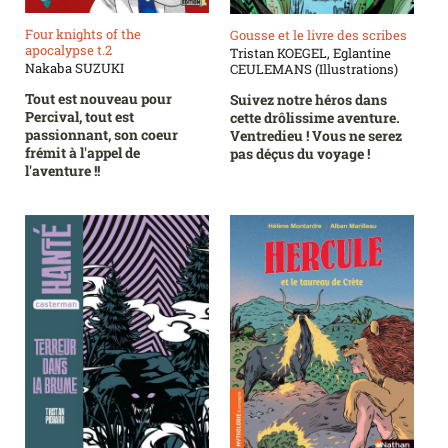
Four knights of the
Gousse et le livre des scribes
apocalypse t.2
Tristan KOEGEL, Eglantine
Nakaba SUZUKI
CEULEMANS (Illustrations)
Tout est nouveau pour
Suivez notre héros dans
Percival, tout est
cette drôlissime aventure.
passionnant, son coeur
Ventredieu ! Vous ne serez
frémit à l'appel de
pas déçus du voyage !
l'aventure !!