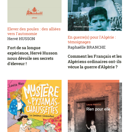
Elever des poules : des alliées
vers l'autonomie
En guerre(s) pour l'Algérie :
Hervé HUSSON
témoignages
Raphaëlle BRANCHE
Fort de sa longue
expérience, Hervé Husson
Comment les Français et les
nous dévoile ses secrets
Algériens ordinaires ont-ils
d'éleveur !
vécue la guerre d'Algérie ?