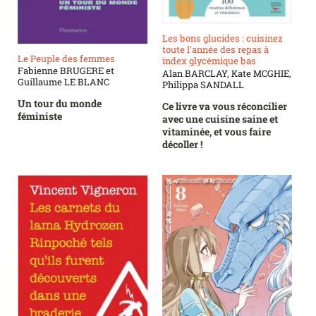
Les bons glucides : cuisinez
toute l'année des repas à
Le Peuple des femmes
index glycémique bas
Fabienne BRUGERE et
Alan BARCLAY, Kate MCGHIE,
Guillaume LE BLANC
Philippa SANDALL
Un tour du monde
Ce livre va vous réconcilier
féministe
avec une cuisine saine et
vitaminée, et vous faire
décoller !