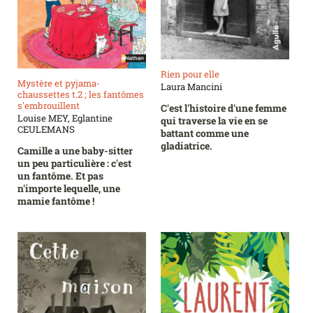
Rien pour elle
Mystère et pyjama-
Laura Mancini
chaussettes t.2 ; les fantômes
s'embrouillent
C'est l'histoire d'une femme
Louise MEY, Eglantine
qui traverse la vie en se
CEULEMANS
battant comme une
gladiatrice.
Camille a une baby-sitter
un peu particulière : c'est
un fantôme. Et pas
n'importe lequelle, une
mamie fantôme !