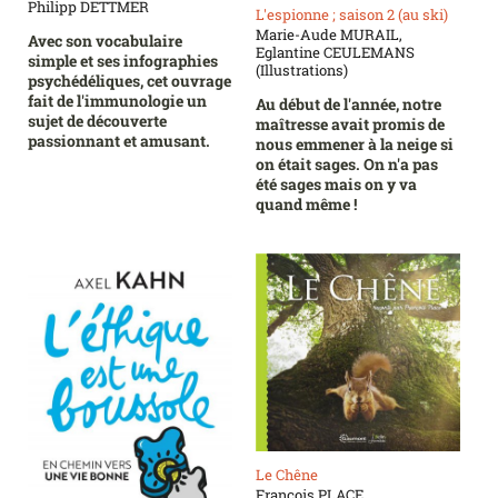
Philipp DETTMER
L'espionne ; saison 2 (au ski)
Marie-Aude MURAIL,
Avec son vocabulaire
Eglantine CEULEMANS
simple et ses infographies
(Illustrations)
psychédéliques, cet ouvrage
fait de l'immunologie un
Au début de l'année, notre
sujet de découverte
maîtresse avait promis de
passionnant et amusant.
nous emmener à la neige si
on était sages. On n'a pas
été sages mais on y va
quand même !
Le Chêne
François PLACE