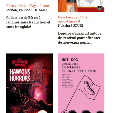
Filou et Pixie - Play at home
Mellow, Pauline DUHAMEL
Four knights of the
Collection de BD en 2
apocalypse t.4
langues sans traduction et
Nakaba SUZUKI
sans franglais!
L'équipe s'agrandit autour
de Percival pour affronter
de nouveaux périls...