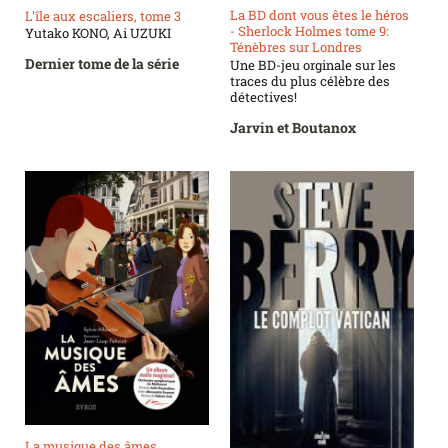
La BD dont vous êtes le héros
L'île aux escaliers, tome 3
- Sherlock Holmes tome 9:
Yutako KONO, Ai UZUKI
Ténèbres sur Londres
Dernier tome de la série
Une BD-jeu orginale sur les
traces du plus célèbre des
détectives!
Jarvin et Boutanox
La musique des âmes