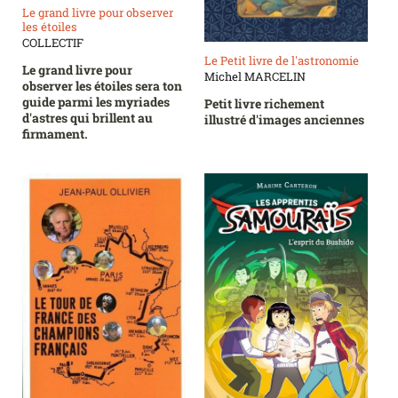
Le grand livre pour observer
les étoiles
COLLECTIF
Le Petit livre de l'astronomie
Le grand livre pour
Michel MARCELIN
observer les étoiles sera ton
guide parmi les myriades
Petit livre richement
d'astres qui brillent au
illustré d'images anciennes
firmament.