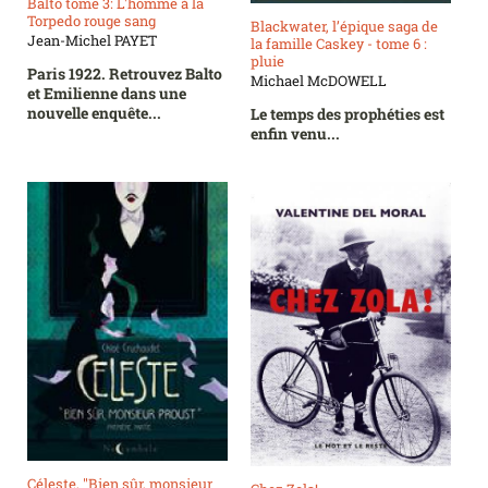
Balto tome 3: L'homme à la
Torpedo rouge sang
Blackwater, l’épique saga de
Jean-Michel PAYET
la famille Caskey - tome 6 :
pluie
Paris 1922. Retrouvez Balto
Michael McDOWELL
et Emilienne dans une
nouvelle enquête...
Le temps des prophéties est
enfin venu...
Céleste, "Bien sûr, monsieur