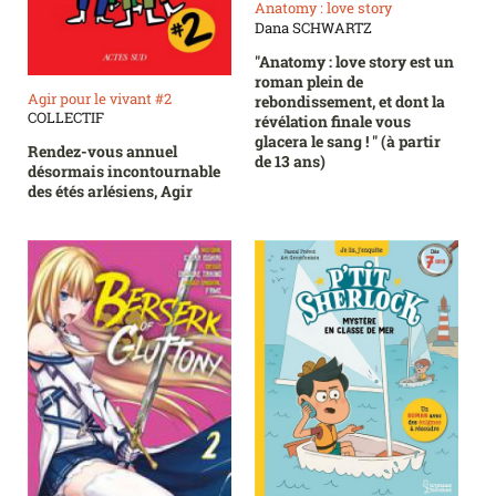
Anatomy : love story
Dana SCHWARTZ
"Anatomy : love story est un
roman plein de
Agir pour le vivant #2
rebondissement, et dont la
COLLECTIF
révélation finale vous
glacera le sang ! " (à partir
Rendez-vous annuel
de 13 ans)
désormais incontournable
des étés arlésiens, Agir