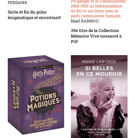
Pif gadget et le communisme:
PENDANX
1969-1993 un hebdomadaire
de BD et ses liens avec le
Suite et fin du polar
parti communiste français
énigmatique et envoûtant!
Maël RANNOU
39e titre de la Collection
Mémoire Vive consacré à
Pif!