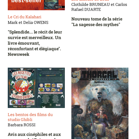
Clothilde BRUNEAU et Carlos
Rafael DUARTE
Le Cri du Kalahari
Nouveau tome de la série
Mark et Delia OWENS
"La sagesse des mythes"
"Splendide... le récit de leur
survie est merveilleux. Un
livre émouvant,
réconfortant et élégiaque".
Newsweek
Les bentos des films du
studio Ghibli
Barbara ROSSI
Avis aux cinéphiles et aux