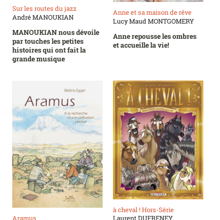
Sur les routes du jazz
Anne et sa maison de rêve
André MANOUKIAN
Lucy Maud MONTGOMERY
MANOUKIAN nous dévoile
Anne repousse les ombres
par touches les petites
et accueille la vie!
histoires qui ont fait la
grande musique
à cheval ! Hors-Série
Aramus
Laurent DUFRENEY