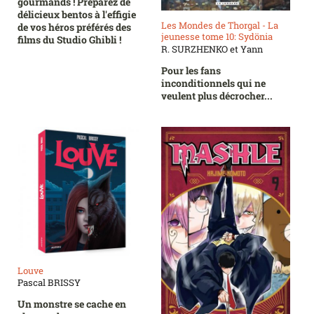
gourmands ! Préparez de
délicieux bentos à l'effigie
Les Mondes de Thorgal - La
de vos héros préférés des
jeunesse tome 10: Sydönia
films du Studio Ghibli !
R. SURZHENKO et Yann
Pour les fans
inconditionnels qui ne
veulent plus décrocher...
Louve
Pascal BRISSY
Un monstre se cache en