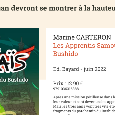
an devront se montrer à la hauteur 
Marine CARTERON
Les Apprentis Samou
Bushido
Ed. Bayard - juin 2022
Prix : 12.90 €
9791036316388
Après une mission périlleuse dans l
leur valeur et sont devenus des app
Mais les trois amis vont très vite êt
fragments du parchemin du Bushido p