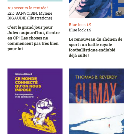
Au secours la rentrée !
Eric SANVOISIN, Mylène
RIGAUDIE (Illustrations)
Blue lock t.9
C'est le grand jour pour
Blue lock t.9
Jules : aujourd'hui, il entre
en CP ! Les choses ne
Le renouveau du shônen de
commencent pas très bien
sport : un battle royale
pour lui.
footballistique endiablé
déjà culte !