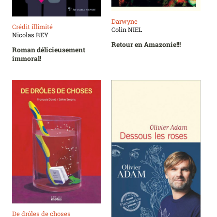
Darwyne
Crédit illimité
Colin NIEL
Nicolas REY
Retour en Amazonie!!!
Roman délicieusement
immoral!
De drôles de choses