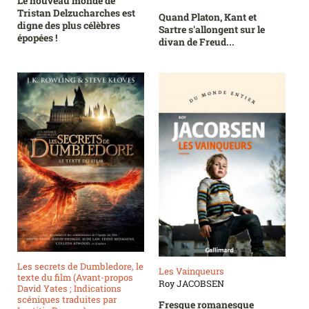
Le nouveau monde de
Tristan Delzucharches est
Quand Platon, Kant et
digne des plus célèbres
Sartre s'allongent sur le
épopées !
divan de Freud...
Les secrets de Dumbledore, le
Les Vainqueurs
texte du film (Avant-propos
Roy JACOBSEN
David Yates ; Indications
scéniques traduites par
Fresque romanesque