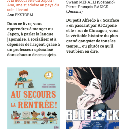
A la découverte du Japon !
Swann MERALLI (Scénario),
Asa, une suédoise au pays du
Pierre-François RADICE
soleil levant
(Dessins)
Asa EKSTORM
Du petit Alfredo à « Scarface
Dans ce livre, vous
» en passant par Al Capone
apprendrez à manger au
et le « roi de Chicago », voici
Japon, à parler la langue
la véritable histoire du plus
japonaise, à socialiser et à
grand gangster de tous les
dépenser de l'argent, grâce à
temps... ou plutôt ce qu'il
un professeur spécialisé
veut bien en dire.
dans chacun de ces sujets.