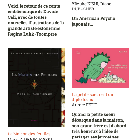
Yûzuke KISHI, Diane
Voici le retour de ce conte
DUROCHER
emblématique de Davide
Cali, avec de toutes
Un American Psycho
nouvelles illustrations de la
japonais...
grande artiste estonienne
Regina Lukk-Toompere.
La petite soeur est un
diplodocus
Aurore PETIT
Quand la petite soeur
débarque dans la maison,
son grand frère est d'abord
très heureux à l'idée de
La Maison des feuilles
partager ses jeux et ses
Mark. Z. DANIELEWSKI