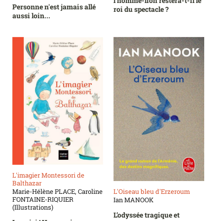
l'homme-lion restera-t-il le
Personne n'est jamais allé
roi du spectacle ?
aussi loin...
L'imagier Montessori de
Balthazar
L'Oiseau bleu d'Erzeroum
Marie-Hélène PLACE, Caroline
FONTAINE-RIQUIER
Ian MANOOK
(Illustrations)
L’odyssée tragique et