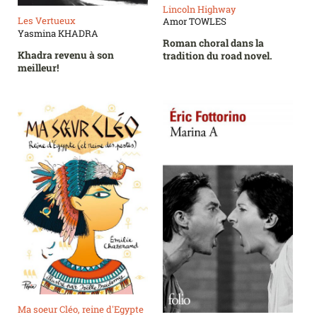
Lincoln Highway
Les Vertueux
Amor TOWLES
Yasmina KHADRA
Roman choral dans la
Khadra revenu à son
tradition du road novel.
meilleur!
Ma soeur Cléo, reine d'Egypte