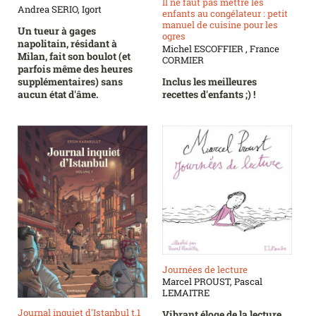
Il ne faut pas mettre les
Andrea SERIO, Igort
enfants au congélateur : petit
manuel de cuisine pour les
Un tueur à gages
ogres
napolitain, résidant à
Michel ESCOFFIER , France
Milan, fait son boulot (et
CORMIER
parfois même des heures
Inclus les meilleures
supplémentaires) sans
recettes d'enfants ;) !
aucun état d'âme.
Journées de lecture
Marcel PROUST, Pascal
LEMAITRE
Journal inquiet d'Istanbul t.1
Vibrant éloge de la lecture