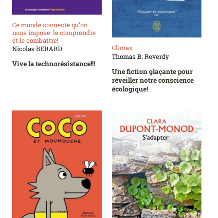
Ce monde connecté qu'on
nous impose: le comprendre
et le combattre!
Climax
Nicolas BERARD
Thomas B. Reverdy
Vive la technorésistance!!!
Une fiction glaçante pour
réveiller notre conscience
écologique!