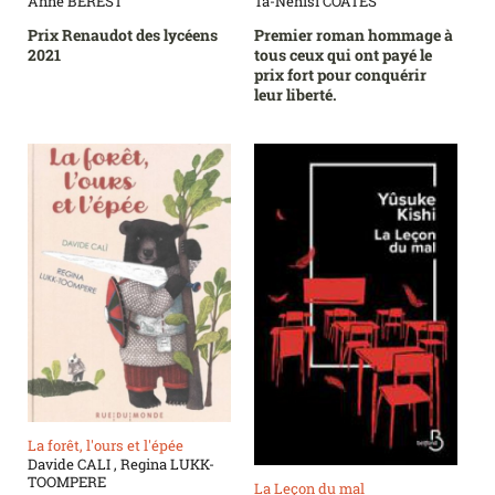
Anne BEREST
Ta-Nehisi COATES
Prix Renaudot des lycéens
Premier roman hommage à
2021
tous ceux qui ont payé le
prix fort pour conquérir
leur liberté.
La forêt, l'ours et l'épée
Davide CALI , Regina LUKK-
TOOMPERE
La Leçon du mal