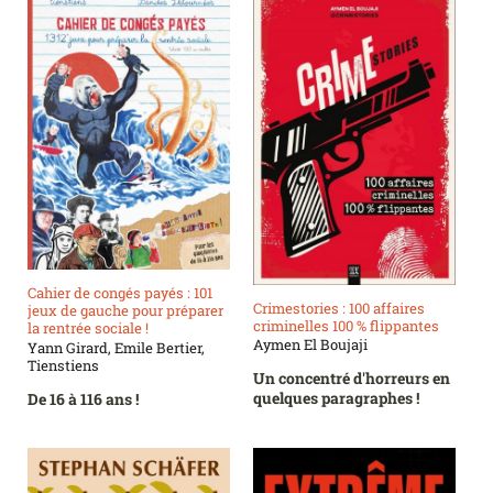
Cahier de congés payés : 101
Crimestories : 100 affaires
jeux de gauche pour préparer
criminelles 100 % flippantes
la rentrée sociale !
Aymen El Boujaji
Yann Girard, Emile Bertier,
Tienstiens
Un concentré d'horreurs en
quelques paragraphes !
De 16 à 116 ans !