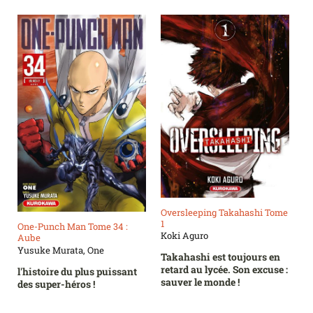
Oversleeping Takahashi Tome
1
One-Punch Man Tome 34 :
Koki Aguro
Aube
Yusuke Murata, One
Takahashi est toujours en
retard au lycée. Son excuse :
l'histoire du plus puissant
sauver le monde !
des super-héros !