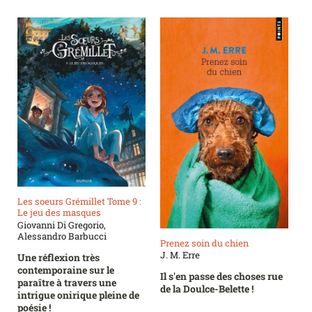
Les soeurs Grémillet Tome 9 :
Le jeu des masques
Giovanni Di Gregorio,
Alessandro Barbucci
Prenez soin du chien
J. M. Erre
Une réflexion très
contemporaine sur le
Il s'en passe des choses rue
paraître à travers une
de la Doulce-Belette !
intrigue onirique pleine de
poésie !