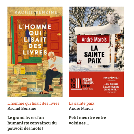
L'homme qui lisait des livres
La sainte paix
Rachid Benzine
André Marois
Le grand livre d'un
Petit meurtre entre
humaniste convaincu du
voisines...
pouvoir des mots !