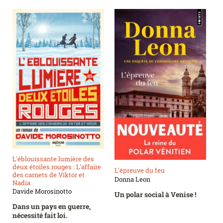
L'éblouissante lumière des
deux étoiles rouges : L'affaire
L'épreuve du feu
des carnets de Viktor et
Donna Leon
Nadia
Davide Morosinotto
Un polar social à Venise !
Dans un pays en guerre,
nécessité fait loi.