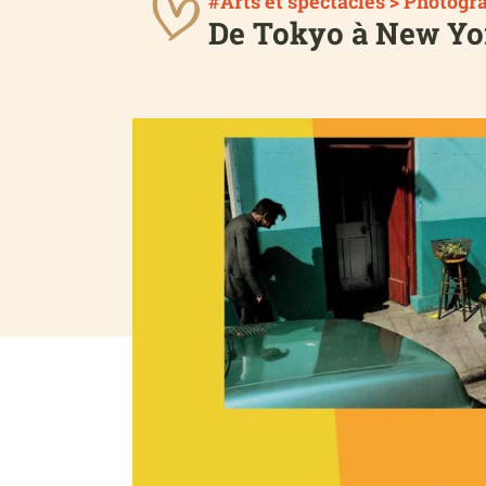
#Arts et spectacles > Photogr
De Tokyo à New Yor