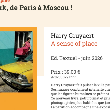
aphie
k, de Paris à Moscou !
Harry Gruyaert
A sense of place
Ed. Textuel - juin 2026
Prix : 39.00 €
9782386291777
Harry Gruyaert fait pulser la ville p
Ses images combinent intensité chr
que les figures humaines se prêtent 
Ce nouveau livre, petit format et pri
photographies plus habitées que jam
La parution accompagne une expositi