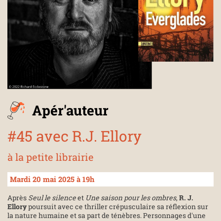
Apér'auteur
#45 avec R.J. Ellory
à la petite librairie
Mardi 20 mai 2025 à 19h
Après
Seul le silence
et
Une saison pour les ombres
,
R. J.
Ellory
poursuit avec ce thriller crépusculaire sa réflexion sur
la nature humaine et sa part de ténèbres. Personnages d'une