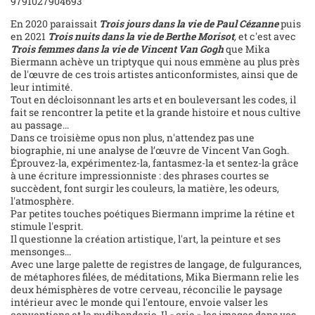
9791027904693
En 2020 paraissait
Trois jours dans la vie de Paul Cézanne
puis
en 2021
Trois nuits dans la vie de Berthe Morisot
,
et c'est avec
Trois femmes dans la vie de Vincent Van Gogh
que Mika
Biermann achève un triptyque qui nous emmène au plus près
de l'œuvre de ces trois artistes anticonformistes, ainsi que de
leur intimité.
Tout en décloisonnant les arts et en bouleversant les codes, il
fait se rencontrer la petite et la grande histoire et nous cultive
au passage...
Dans ce troisième opus non plus, n'attendez pas une
biographie, ni une analyse de l’œuvre de Vincent Van Gogh.
Éprouvez-la, expérimentez-la, fantasmez-la et sentez-la grâce
à une écriture impressionniste : des phrases courtes se
succèdent, font surgir les couleurs, la matière, les odeurs,
l'atmosphère.
Par petites touches poétiques Biermann imprime la rétine et
stimule l'esprit.
Il questionne la création artistique, l'art, la peinture et ses
mensonges...
Avec une large palette de registres de langage, de fulgurances,
de métaphores filées, de méditations, Mika Biermann relie les
deux hémisphères de votre cerveau, réconcilie le paysage
intérieur avec le monde qui l'entoure, envoie valser les
conventions et la pudibonderie. Il « crie » les images dans vos