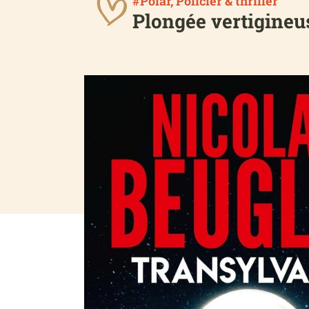
#Polar, Policier & thriller
Plongée vertigineu