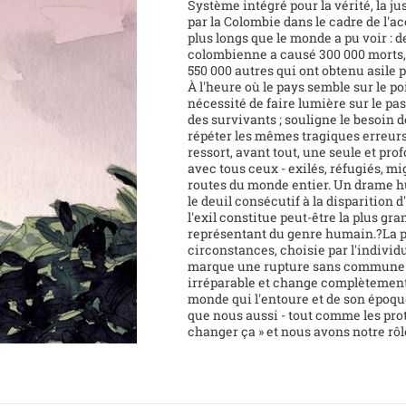
Système intégré pour la vérité, la ju
par la Colombie dans le cadre de l'acc
plus longs que le monde a pu voir : d
colombienne a causé 300 000 morts, 
550 000 autres qui ont obtenu asile p
À l'heure où le pays semble sur le p
nécessité de faire lumière sur le pas
des survivants ; souligne le besoin 
répéter les mêmes tragiques erreurs
ressort, avant tout, une seule et pr
avec tous ceux - exilés, réfugiés, mig
routes du monde entier. Un drame hu
le deuil consécutif à la disparition 
l'exil constitue peut-être la plus g
représentant du genre humain.?La per
circonstances, choisie par l'individ
marque une rupture sans commune m
irréparable et change complètement 
monde qui l'entoure et de son époque
que nous aussi - tout comme les pro
changer ça » et nous avons notre rôl