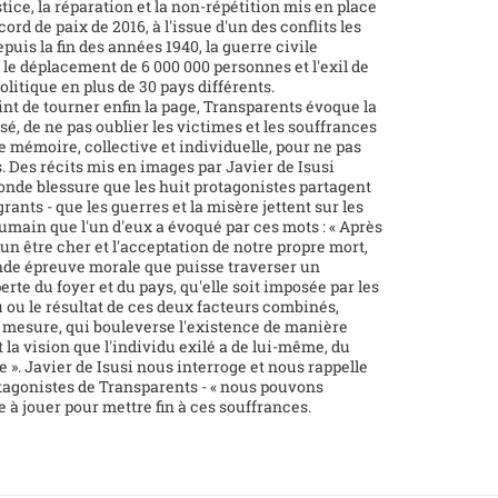
stice, la réparation et la non-répétition mis en place
ord de paix de 2016, à l'issue d'un des conflits les
epuis la fin des années 1940, la guerre civile
le déplacement de 6 000 000 personnes et l'exil de
olitique en plus de 30 pays différents.
oint de tourner enfin la page, Transparents évoque la
sé, de ne pas oublier les victimes et les souffrances
de mémoire, collective et individuelle, pour ne pas
. Des récits mis en images par Javier de Isusi
ofonde blessure que les huit protagonistes partagent
rants - que les guerres et la misère jettent sur les
main que l'un d'eux a évoqué par ces mots : « Après
d'un être cher et l'acceptation de notre propre mort,
rande épreuve morale que puisse traverser un
te du foyer et du pays, qu'elle soit imposée par les
u ou le résultat de ces deux facteurs combinés,
esure, qui bouleverse l'existence de manière
la vision que l'individu exilé a de lui-même, du
 ». Javier de Isusi nous interroge et nous rappelle
tagonistes de Transparents - « nous pouvons
e à jouer pour mettre fin à ces souffrances.