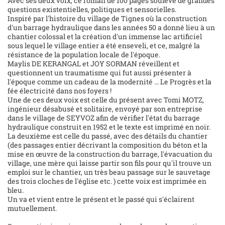
Avec ses deux voix, ce roman de 100 pages soulève de grandes
questions existentielles, politiques et sensorielles.
Inspiré par l'histoire du village de Tignes où la construction
d'un barrage hydraulique dans les années 50 a donné lieu à un
chantier colossal et la création d'un immense lac artificiel
sous lequel le village entier a été enseveli, et ce, malgré la
résistance de la population locale de l'époque.
Maylis DE KERANGAL et JOY SORMAN réveillent et
questionnent un traumatisme qui fut aussi présenter à
l'époque comme un cadeau de la modernité ... Le Progrès et la
fée électricité dans nos foyers !
Une de ces deux voix est celle du présent avec Tomi MOTZ,
ingénieur désabusé et solitaire, envoyé par son entreprise
dans le village de SEYVOZ afin de vérifier l'état du barrage
hydraulique construit en 1952 et le texte est imprimé en noir.
La deuxième est celle du passé, avec des détails du chantier
(des passages entier décrivant la composition du béton et la
mise en œuvre de la construction du barrage, l'évacuation du
village, une mère qui laisse partir son fils pour qu'il trouve un
emploi sur le chantier, un très beau passage sur le sauvetage
des trois cloches de l'église etc. ) cette voix est imprimée en
bleu.
Un va et vient entre le présent et le passé qui s'éclairent
mutuellement.