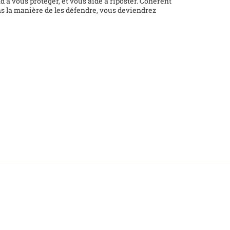
nd à vous protéger, et vous aide à riposter. Cohérent
ns la manière de les défendre, vous deviendrez