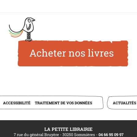
Acheter nos livres
ACTUALITÉS
ACCESSIBILITÉ
TRAITEMENT DE VOS DONNÉES
LA PETITE LIBRAIRIE
7 rue du général Bruyère - 30250 Sommières
-
04 66 95 09 97