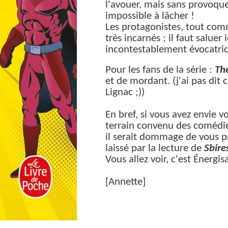
l'avouer, mais sans provoque
impossible à lâcher !
L
es protagonistes, tout com
très incarnés ; il faut saluer
incontestablement évocatri
Pour les fans de la série :
Th
et de mordant. (j'ai pas dit 
Lignac ;))
En bref, si vous avez envie v
terrain convenu des comédie
il serait dommage de vous pr
laissé par la lecture de
Sbire
Vous allez voir, c'est Énergis
[Annette]