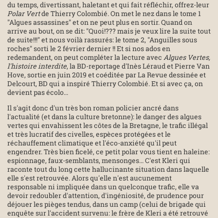
du temps, divertissant, haletant et qui fait réfléchir, offrez-leur
Polar Vert
de Thierry Colombié. On met le nez dans le tome 1
"Algues assassines" et on ne peut plus en sortir. Quand on
arrive au bout, on se dit: "Quoi!??? mais je veux lire la suite tout
de suite!!!" et nous voilà rassurés: le tome 2, "Anguilles sous
roches" sorti le 2 février dernier !! Et si nos ados en
redemandent, on peut compléter la lecture avec
Algues Vertes,
l'histoire interdite
, la BD-reportage d'Inès Léraud et Pierre Van
Hove, sortie en juin 2019 et coéditée par La Revue dessinée et
Delcourt, BD qui a inspiré Thierry Colombié. Et si avec ça, on
devient pas écolo...
Il s'agit donc d'un très bon roman policier ancré dans
l'actualité (et dans la culture bretonne): le danger des algues
vertes qui envahissent les côtes de la Bretagne, le trafic illégal
et très lucratif des civelles, espèces protégées et le
réchauffement climatique et l'éco-anxiété qu'il peut
engendrer. Très bien ficelé, ce petit polar vous tient en haleine:
espionnage, faux-semblants, mensonges... C'est Kleri qui
raconte tout du long cette hallucinante situation dans laquelle
elle s'est retrouvée. Alors qu'elle n'est aucunement
responsable ni impliquée dans un quelconque trafic, elle va
devoir redoubler d'attention, d'ingéniosité, de prudence pour
déjouer les pièges tendus, dans un camp (celui de brigade qui
enquête sur l'accident survenu: le frère de Kleri a été retrouvé