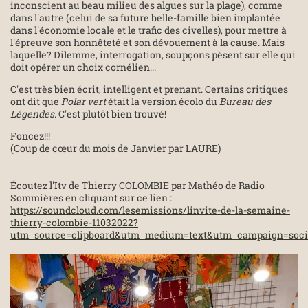
inconscient au beau milieu des algues sur la plage), comme
dans l'autre (celui de sa future belle-famille bien implantée
dans l'économie locale et le trafic des civelles), pour mettre à
l'épreuve son honnêteté et son dévouement à la cause. Mais
laquelle? Dilemme, interrogation, soupçons pèsent sur elle qui
doit opérer un choix cornélien...
C'est très bien écrit, intelligent et prenant. Certains critiques
ont dit que
Polar vert
était la version écolo du
Bureau des
Légendes
. C'est plutôt bien trouvé!
Foncez!!!
(Coup de cœur du mois de Janvier par LAURE)
Écoutez l'Itv de Thierry COLOMBIE par Mathéo de Radio
Sommières en cliquant sur ce lien :
https://soundcloud.com/lesemissions/linvite-de-la-semaine-
thierry-colombie-11032022?
utm_source=clipboard&utm_medium=text&utm_campaign=soci