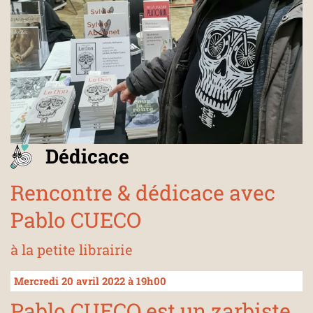
Dédicace
Rencontre & dédicace avec
Pablo CUECO
à la petite librairie
Mercredi 20 avril 2022 à 19h00
Pablo CUECO est un zarbiste