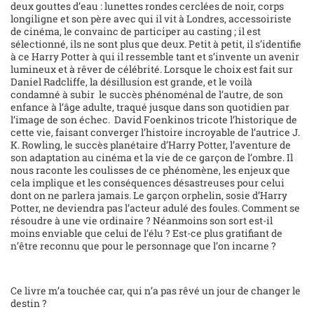
deux gouttes d’eau : lunettes rondes cerclées de noir, corps
longiligne et son père avec qui il vit à Londres, accessoiriste
de cinéma, le convainc de participer au casting ; il est
sélectionné, ils ne sont plus que deux. Petit à petit, il s’identifie
à ce Harry Potter à qui il ressemble tant et s’invente un avenir
lumineux et à rêver de célébrité. Lorsque le choix est fait sur
Daniel Radcliffe, la désillusion est grande, et le voilà
condamné à subir
le succès phénoménal de l’autre, de son
enfance à l’âge adulte, traqué jusque dans son quotidien par
l’image de son échec.
David Foenkinos tricote l’historique de
cette vie, faisant converger l’histoire incroyable de l’autrice J.
K. Rowling, le succès planétaire d’Harry Potter, l’aventure de
son adaptation au cinéma et la vie de ce garçon de l’ombre. Il
nous raconte les coulisses de ce phénomène, les enjeux que
cela implique et les conséquences désastreuses pour celui
dont on ne parlera jamais. Le garçon orphelin, sosie d’Harry
Potter, ne deviendra pas l’acteur adulé des foules. Comment se
résoudre à une vie ordinaire ? Néanmoins son sort est-il
moins enviable que celui de l’élu ? Est-ce plus gratifiant de
n’être reconnu que pour le personnage que l’on incarne ?
Ce livre m’a touchée car, qui n’a pas rêvé un jour de changer le
destin ?