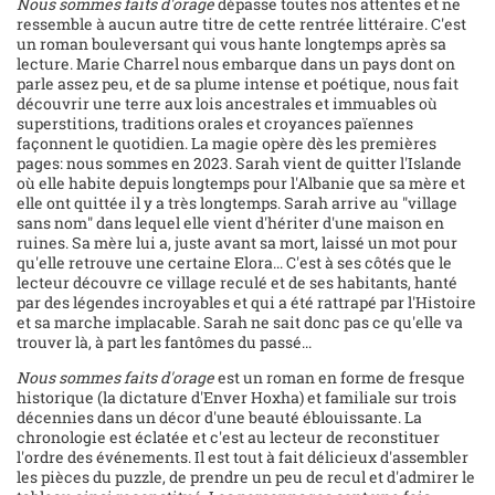
Nous sommes faits d'orage
dépasse toutes nos attentes et ne
ressemble à aucun autre titre de cette rentrée littéraire. C'est
un roman bouleversant qui vous hante longtemps après sa
lecture. Marie Charrel nous embarque dans un pays dont on
parle assez peu, et de sa plume intense et poétique, nous fait
découvrir une terre aux lois ancestrales et immuables où
superstitions, traditions orales et croyances païennes
façonnent le quotidien. La magie opère dès les premières
pages: nous sommes en 2023. Sarah vient de quitter l'Islande
où elle habite depuis longtemps pour l'Albanie que sa mère et
elle ont quittée il y a très longtemps. Sarah arrive au "village
sans nom" dans lequel elle vient d'hériter d'une maison en
ruines. Sa mère lui a, juste avant sa mort, laissé un mot pour
qu'elle retrouve une certaine Elora... C'est à ses côtés que le
lecteur découvre ce village reculé et de ses habitants, hanté
par des légendes incroyables et qui a été rattrapé par l'Histoire
et sa marche implacable. Sarah ne sait donc pas ce qu'elle va
trouver là, à part les fantômes du passé...
Nous sommes faits d'orage
est un roman en forme de fresque
historique (la dictature d'Enver Hoxha) et familiale sur trois
décennies dans un décor d'une beauté éblouissante. La
chronologie est éclatée et c'est au lecteur de reconstituer
l'ordre des événements. Il est tout à fait délicieux d'assembler
les pièces du puzzle, de prendre un peu de recul et d'admirer le