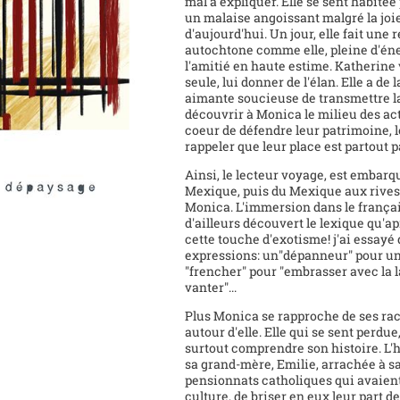
mal à expliquer. Elle se sent habit
un malaise angoissant malgré la joie
d'aujourd'hui. Un jour, elle fait un
autochtone comme elle, pleine d'éne
l'amitié en haute estime. Katherine 
seule, lui donner de l'élan. Elle a de
aimante soucieuse de transmettre la 
découvrir à Monica le milieu des act
coeur de défendre leur patrimoine, le
rappeler que leur place est partout p
Ainsi, le lecteur voyage, est embar
Mexique, puis du Mexique aux rives d
Monica. L'immersion dans le frança
d'ailleurs découvert le lexique qu'ap
cette touche d'exotisme! j'ai essayé
expressions: un"dépanneur" pour une 
"frencher" pour "embrasser avec la l
vanter"...
Plus Monica se rapproche de ses raci
autour d'elle. Elle qui se sent perdue
surtout comprendre son histoire. L'hi
sa grand-mère, Emilie, arrachée à sa
pensionnats catholiques qui avaient 
culture, de briser en eux leur part d