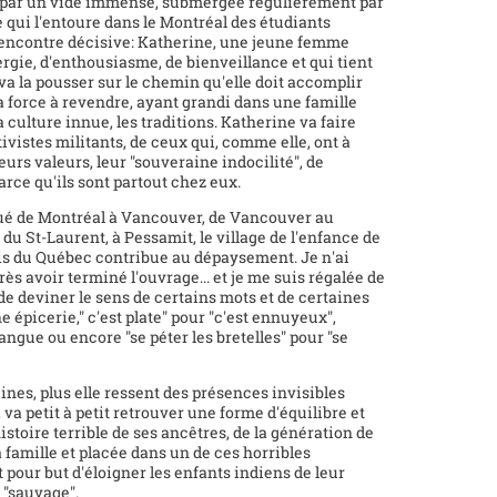
ée par un vide immense, submergée régulièrement par
 qui l'entoure dans le Montréal des étudiants
e rencontre décisive: Katherine, une jeune femme
rgie, d'enthousiasme, de bienveillance et qui tient
va la pousser sur le chemin qu'elle doit accomplir
 la force à revendre, ayant grandi dans une famille
culture innue, les traditions. Katherine va faire
ivistes militants, de ceux qui, comme elle, ont à
urs valeurs, leur "souveraine indocilité", de
arce qu'ils sont partout chez eux.
qué de Montréal à Vancouver, de Vancouver au
u St-Laurent, à Pessamit, le village de l'enfance de
is du Québec contribue au dépaysement. Je n'ai
rès avoir terminé l'ouvrage... et je me suis régalée de
 de deviner le sens de certains mots et de certaines
épicerie," c'est plate" pour "c'est ennuyeux",
angue ou encore "se péter les bretelles" pour "se
nes, plus elle ressent des présences invisibles
, va petit à petit retrouver une forme d'équilibre et
stoire terrible de ses ancêtres, de la génération de
 famille et placée dans un de ces horribles
pour but d'éloigner les enfants indiens de leur
e "sauvage".