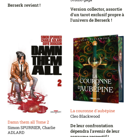
Berserk revient !
Version collector, assortie
d'un tarot exclusif propre à
l'univers de Berserk !
La couronne d'aubépine
Cleo Blackwood
Damn them all Tome 2
De leur confrontation
Simon SPURRIER, Charlie
dépendra l'avenir de leur
ADLARD
royaume respectif !