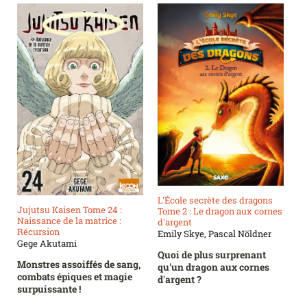
L'École secrète des dragons
Jujutsu Kaisen Tome 24 :
Tome 2 : Le dragon aux cornes
Naissance de la matrice :
d'argent
Récursion
Emily Skye, Pascal Nöldner
Gege Akutami
Quoi de plus surprenant
Monstres assoiffés de sang,
qu'un dragon aux cornes
combats épiques et magie
d'argent ?
surpuissante !