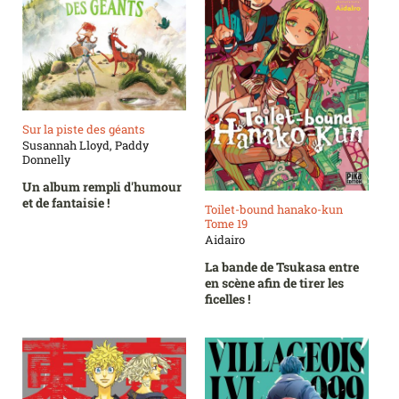
Sur la piste des géants
Susannah Lloyd, Paddy
Donnelly
Un album rempli d'humour
et de fantaisie !
Toilet-bound hanako-kun
Tome 19
Aidairo
La bande de Tsukasa entre
en scène afin de tirer les
ficelles !