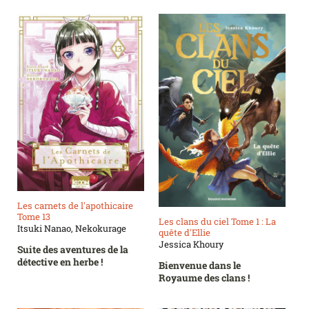
Les carnets de l'apothicaire
Tome 13
Les clans du ciel Tome 1 : La
Itsuki Nanao, Nekokurage
quête d'Ellie
Jessica Khoury
Suite des aventures de la
détective en herbe !
Bienvenue dans le
Royaume des clans !