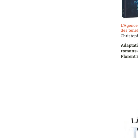
L'Agence 
des ténè
Christo
Adaptati
romans 
Florent 