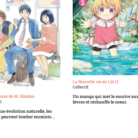
La Nouvelle vie de Lili t2
Collectif
esse de M. Hiyama
Un manga qui met le sourire au
I
lèvres et réchauffe le coeur.
ne évolution naturelle, les
peuvent tomber enceints...