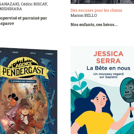
ANAZAKI, Cédric BISCAY,
u NISHIHARA
Des excuses pour les chiens
Marion BELLO
pervisé et parrainé par
asparov
Nos enfants, ces héros...