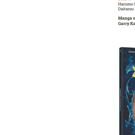
Harumo S
Daitaro
Manga su
Garry K