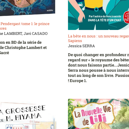
Pendergast tome 1: le prince
bres
phe LAMBERT, Javi CASADO
La bête en nous : un nouveau regar
Sapiens
on en BD de la série de
Jessica SERRA
de Christophe Lambert et
Sacré
De quoi changer en profondeur 
regard sur « le royaume des bêtes
dont nous faisons partie...Jessi
Serra nous pousse à nous interr
tout au long de son livre. Passi
! Europe 1.