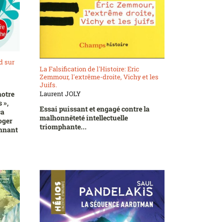
d sur
La Falsification de l'Histoire: Eric
Zemmour, l'extrême-droite, Vichy et les
Juifs.
Laurent JOLY
notre
 »,
Essai puissant et engagé contre la
ca
malhonnêteté intellectuelle
oger
triomphante...
onnant