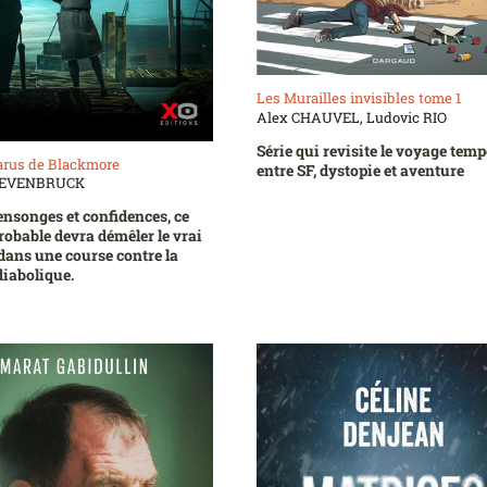
Les Murailles invisibles tome 1
Alex CHAUVEL, Ludovic RIO
Série qui revisite le voyage temp
arus de Blackmore
entre SF, dystopie et aventure
OEVENBRUCK
nsonges et confidences, ce
obable devra démêler le vrai
dans une course contre la
iabolique.