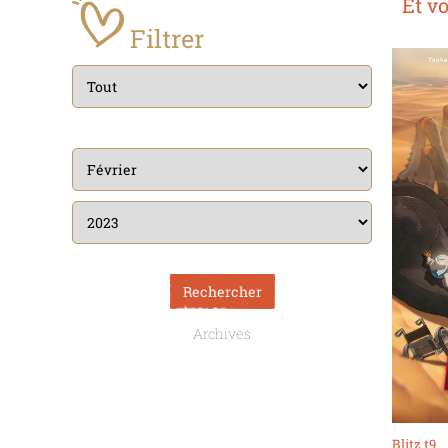
Et v
Filtrer
Archives
Blitz t9