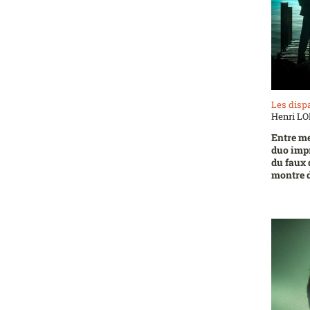
Les disp
Henri L
Entre me
duo impr
du faux 
montre d