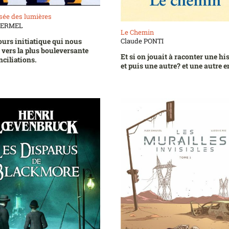
rsée des lumières
 KERMEL
Le Chemin
urs initiatique qui nous
Claude PONTI
ers la plus bouleversante
Et si on jouait à raconter une hi
nciliations.
et puis une autre? et une autre 