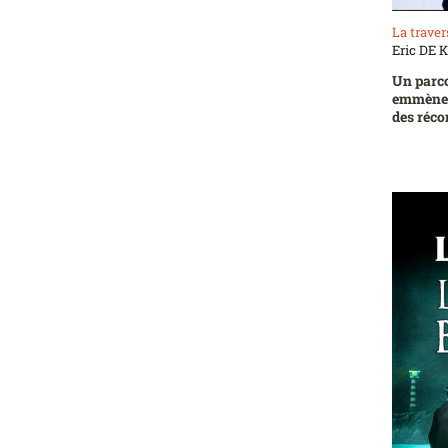
La trave
Eric DE
Un parco
emmène v
des réco