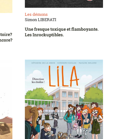
Les démons
Simon LIBERATI
Une fresque toxique et flamboyante.
stoire?
Les Inrockuptibles.
encore?