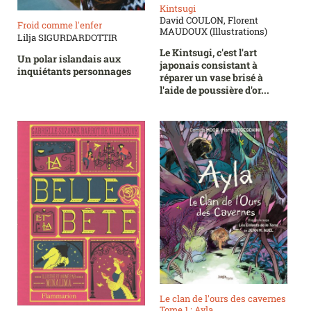
Kintsugi
David COULON, Florent
Froid comme l'enfer
MAUDOUX (Illustrations)
Lilja SIGURDARDOTTIR
Le Kintsugi, c'est l'art
Un polar islandais aux
japonais consistant à
inquiétants personnages
réparer un vase brisé à
l'aide de poussière d'or...
Le clan de l'ours des cavernes
Tome 1 : Ayla