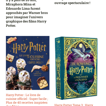
ouvrage spectaculaire !
Miraphora Mina et
Edouardo Lima furent
approchés par Warner bros
pour imaginer l'univers
graphique des films Harry
Potter.
Harry Potter : Le livre de
cuisine officiel : Super facile ;
Plus de 40 recettes inspirées
Harry Potter Tome 3 : Harry