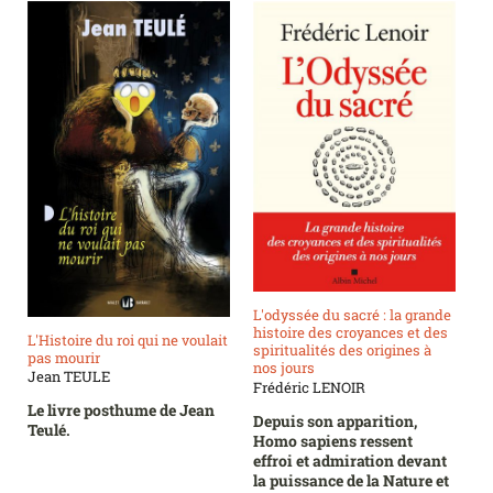
L'odyssée du sacré : la grande
histoire des croyances et des
L'Histoire du roi qui ne voulait
spiritualités des origines à
pas mourir
nos jours
Jean TEULE
Frédéric LENOIR
Le livre posthume de Jean
Depuis son apparition,
Teulé.
Homo sapiens ressent
effroi et admiration devant
la puissance de la Nature et