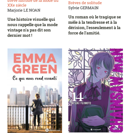
brève histoire de la mode du
Brèves de solitude
XXe siècle
Sylvie GERMAIN
Marjorie LE NOAN
Un roman où le tragique se
Une histoire visuelle qui
mêle à la tendresse et à la
nous rappelle que la mode
dérision, l'esseulement à la
vintage n'a pas dit son
force de l'amitié.
dernier mot !