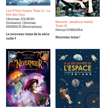
Les P'tites Poules Tome 21 : La
fête des fous
Christian JOLIBOIS
Mission : yozakura family
(Scénario), Christian
Tome 16
HEINRICH (Illustrations)
Hitsuji GONDAIRA
Le nouveau tome de la série
Nouveau tome !
culte !!