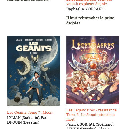
voulait exploser de joie
Raphaëlle GIORDANO
Il faut rebrancher la prise
de joie !
Les Légendaires - résistance
Les Géants Tome 7 : Moon
Tome 3 : Le Sanctuaire de la
LYLIAN (Scénario), Paul
mort
DROUIN (Dessins)
Patrick SOBRAL (Scénario),
JENNY (Dessins), Alexis