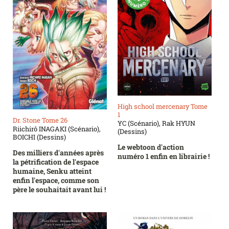
High school mercenary Tome
1
Dr. Stone Tome 26
YC (Scénario), Rak HYUN
Riichirô INAGAKI (Scénario),
(Dessins)
BOICHI (Dessins)
Le webtoon d'action
Des milliers d'années après
numéro 1 enfin en librairie !
la pétrification de l'espace
humaine, Senku atteint
enfin l'espace, comme son
père le souhaitait avant lui !