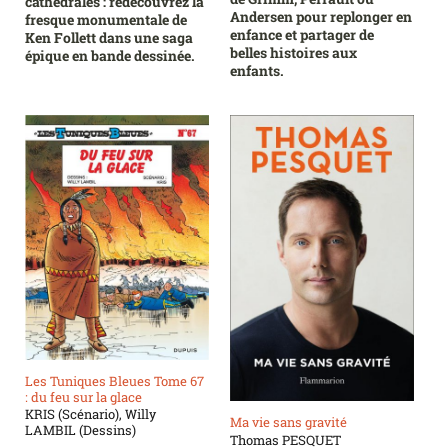
cathédrales : redécouvrez la
Andersen pour replonger en
fresque monumentale de
enfance et partager de
Ken Follett dans une saga
belles histoires aux
épique en bande dessinée.
enfants.
Les Tuniques Bleues Tome 67
: du feu sur la glace
KRIS (Scénario), Willy
Ma vie sans gravité
LAMBIL (Dessins)
Thomas PESQUET