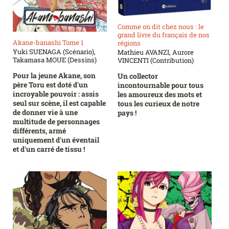
Comme on dit chez nous : le
grand livre du français de nos
Akane-banashi Tome 1
régions
Yuki SUENAGA (Scénario),
Mathieu AVANZI, Aurore
Takamasa MOUE (Dessins)
VINCENTI (Contribution)
Pour la jeune Akane, son
Un collector
père Toru est doté d'un
incontournable pour tous
incroyable pouvoir : assis
les amoureux des mots et
seul sur scène, il est capable
tous les curieux de notre
de donner vie à une
pays !
multitude de personnages
différents, armé
uniquement d'un éventail
et d'un carré de tissu !