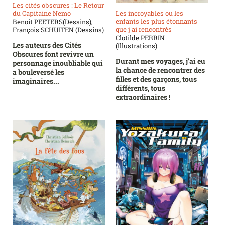
Les cités obscures : Le Retour
du Capitaine Nemo
Les incroyables ou les
enfants les plus étonnants
Benoît PEETERS(Dessins),
que j'ai rencontrés
François SCHUITEN (Dessins)
Clotilde PERRIN
Les auteurs des Cités
(Illustrations)
Obscures font revivre un
Durant mes voyages, j'ai eu
personnage inoubliable qui
la chance de rencontrer des
a bouleversé les
filles et des garçons, tous
imaginaires...
différents, tous
extraordinaires !