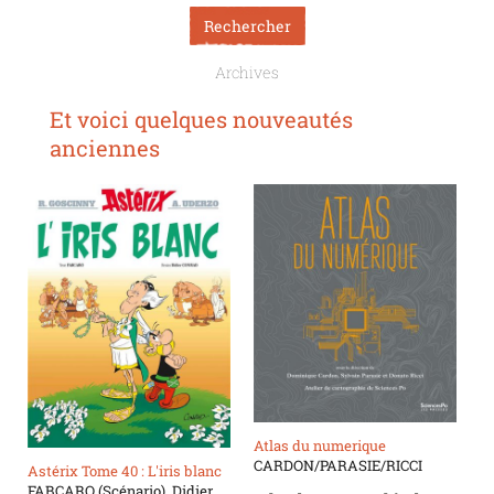
Archives
Et voici quelques nouveautés
anciennes
Atlas du numerique
CARDON/PARASIE/RICCI
Astérix Tome 40 : L'iris blanc
FABCARO (Scénario), Didier