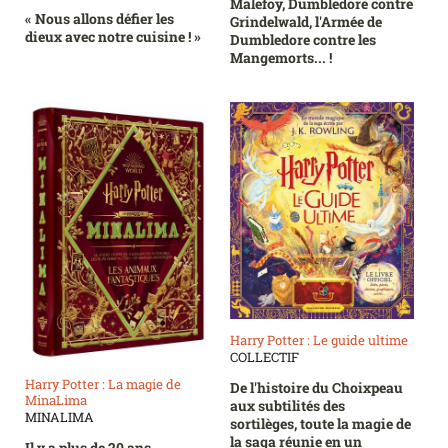
Malefoy, Dumbledore contre
« Nous allons défier les
Grindelwald, l'Armée de
dieux avec notre cuisine ! »
Dumbledore contre les
Mangemorts... !
Harry Potter : Le guide ultime
COLLECTIF
Harry Potter : La magie de
De l'histoire du Choixpeau
MinaLima
aux subtilités des
MINALIMA
sortilèges, toute la magie de
la saga réunie en un
Il y a plus de 20 ans,