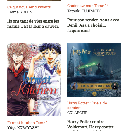
Chainsaw man Tome 14
Ce qui nous rend vivants
Tatsuki FUJIMOTO
Emma GREEN
Pour son rendez-vous avec
Ils ont tant de vies entre les
Denji, Asa a choisi...
mains... Et la leur à sauver.
l'aquarium !
Harry Potter : Duels de
sorciers
COLLECTIF
Harry Potter contre
Fermat kitchen Tome 1
Voldemort, Harry contre
Yûgo KOBAYASHI