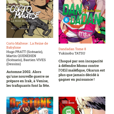
Corto Maltese : La Reine de
Babylone
Dandadan Tome 8
Hugo PRATT (Scénario),
Yukinobu TATSU
Martin QUENEHEN
(Scénario), Bastien VIVES
Choqué par son incapacité
(Dessins)
à défendre Momo contre
l'OEil maléfique, Okarun est
Automne 2002. Alors
plus que jamais décidé à
qu'une nouvelle guerre se
gagner en puissance !
prépare en Irak, à Venise,
les trafiquants font la fête.