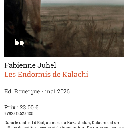
Fabienne Juhel
Les Endormis de Kalachi
Ed. Rouergue - mai 2026
Prix : 23.00 €
9782812628405
Dans le district d'Esil, au nord du Kazakhstan, Kalachi est un
village de petits paysans et de braconniers. De rares voyageurs