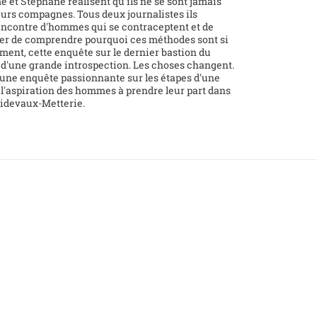
 et Stéphane réalisent qu'ils ne se sont jamais
eurs compagnes. Tous deux journalistes ils
 rencontre d'hommes qui se contraceptent et de
nter de comprendre pourquoi ces méthodes sont si
ment, cette enquête sur le dernier bastion du
t d'une grande introspection. Les choses changent.
st une enquête passionnante sur les étapes d'une
l'aspiration des hommes à prendre leur part dans
oidevaux-Metterie.