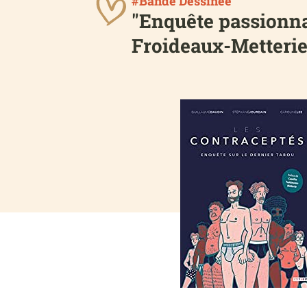
#Bande Dessinée
"Enquête passionna
Froideaux-Metterie