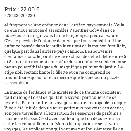
Prix : 22.00 €
9782330209230
41 fragments d'une enfance dans l'arrière-pays cannois. Voilà
ce que nous propose d'assembler Valentine Goby dans ce
nouveau roman qui vous hante longtemps après sa lecture.
C'est le puzzle de l'enfance de Vive que l'on reconstitue. Une
enfance passée dans le jardin luxuriant de la maison familiale,
quelque part dans l'arrière-pays cannois. Des souvenirs
d'enfance, donc, le point de vue exclusif de cette fillette entre 6
et 8 ans et un moment charnière de son enfance saisie comme
par un polaroïd: l'élagage du magnifique palmier du jardin. Le
stipe noir restant hante la fillette et on ne comprend ce
traumatisme qu'au fur et à mesure que les pièces du puzzle
s'assemblent.
La magie de l'enfance et le mystère de ce trauma coexistent
tout du long et c'est ce qui fait la saveur particulière de ce
texte. Le Palmier offre un voyage sensoriel incroyable puisque
Vive a été initiée depuis toute petite aux pouvoirs des odeurs,
son père travaillant à l'extraction des essences de parfums à
l'usine de Grasse. C'est avec bonheur que l'on découvre à sa
suite les échantillons que Marco lui rapporte de ses divers
voyages, les explications qui vont avec et l'on s'émerveille de