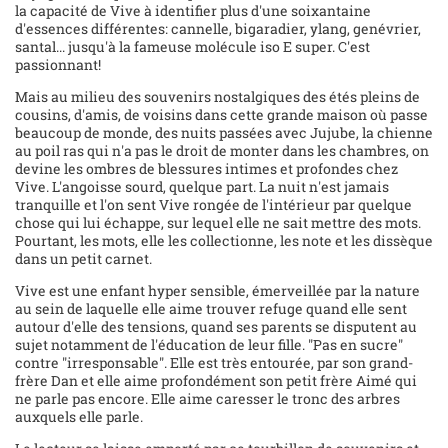
la capacité de Vive à identifier plus d'une soixantaine
d'essences différentes: cannelle, bigaradier, ylang, genévrier,
santal... jusqu'à la fameuse molécule iso E super. C'est
passionnant!
Mais au milieu des souvenirs nostalgiques des étés pleins de
cousins, d'amis, de voisins dans cette grande maison où passe
beaucoup de monde, des nuits passées avec Jujube, la chienne
au poil ras qui n'a pas le droit de monter dans les chambres, on
devine les ombres de blessures intimes et profondes chez
Vive. L'angoisse sourd, quelque part. La nuit n'est jamais
tranquille et l'on sent Vive rongée de l'intérieur par quelque
chose qui lui échappe, sur lequel elle ne sait mettre des mots.
Pourtant, les mots, elle les collectionne, les note et les dissèque
dans un petit carnet.
Vive est une enfant hyper sensible, émerveillée par la nature
au sein de laquelle elle aime trouver refuge quand elle sent
autour d'elle des tensions, quand ses parents se disputent au
sujet notamment de l'éducation de leur fille. "Pas en sucre"
contre "irresponsable". Elle est très entourée, par son grand-
frère Dan et elle aime profondément son petit frère Aimé qui
ne parle pas encore. Elle aime caresser le tronc des arbres
auxquels elle parle.