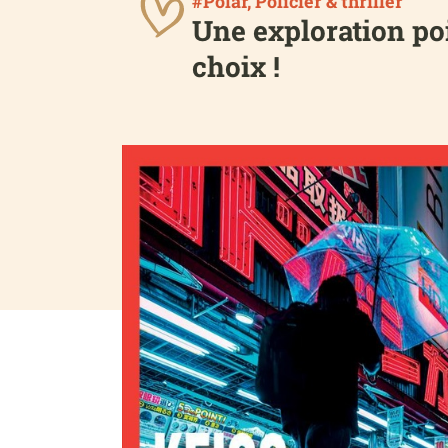
#Polar, Policier & thriller
Une exploration poi
choix !