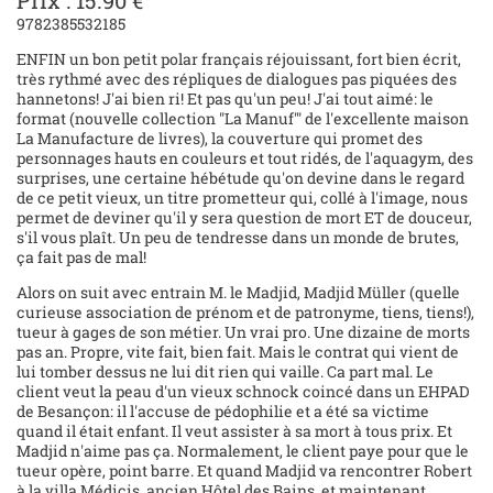
Prix : 15.90 €
9782385532185
ENFIN un bon petit polar français réjouissant, fort bien écrit,
très rythmé avec des répliques de dialogues pas piquées des
hannetons! J'ai bien ri! Et pas qu'un peu! J'ai tout aimé: le
format (nouvelle collection "La Manuf'" de l'excellente maison
La Manufacture de livres), la couverture qui promet des
personnages hauts en couleurs et tout ridés, de l'aquagym, des
surprises, une certaine hébétude qu'on devine dans le regard
de ce petit vieux, un titre prometteur qui, collé à l'image, nous
permet de deviner qu'il y sera question de mort ET de douceur,
s'il vous plaît. Un peu de tendresse dans un monde de brutes,
ça fait pas de mal!
Alors on suit avec entrain M. le Madjid, Madjid Müller (quelle
curieuse association de prénom et de patronyme, tiens, tiens!),
tueur à gages de son métier. Un vrai pro. Une dizaine de morts
pas an. Propre, vite fait, bien fait. Mais le contrat qui vient de
lui tomber dessus ne lui dit rien qui vaille. Ca part mal. Le
client veut la peau d'un vieux schnock coincé dans un EHPAD
de Besançon: il l'accuse de pédophilie et a été sa victime
quand il était enfant. Il veut assister à sa mort à tous prix. Et
Madjid n'aime pas ça. Normalement, le client paye pour que le
tueur opère, point barre. Et quand Madjid va rencontrer Robert
à la villa Médicis, ancien Hôtel des Bains, et maintenant