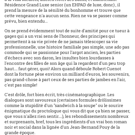
Résidence Grand Luxe senior (un EHPAD de luxe, donc) , il
prend la mesure de la sénilité du bonhomme et trouve que
cette vengeance n'a aucun sens. Rien ne va se passer comme
prévu, bien entendu...
On se prend évidemment tout de suite d'amitié pour ce tueur à
gages qui a un vrai sens de l'honneur, des principes qui
permettent à sa vie privée de ne jamais télescoper sa vie
professionnelle, une histoire familiale pas simple, une ado pas
commode qui se passionne pour l'argot ancien, les parties
d'échecs avec son daron, les insultes bien lourdasses à
l'encontre des filles de son âge qui la regardent d'un peu trop
haut.... faut gérer, quoi! Alors quand déboule Robert Cuenot
dont la fortune pèse environ un milliard d'euros, les souvenirs,
pas grand-chose à part ceux de ses parties de jambes en l'air,
c'est pas simple!
C'est drôle, fort bien écrit, très cinématographique. Les
dialogues sont savoureux (certaines formules drôlissimes
comme la stupidité d'un "sandwich à la soupe" ou le sourire
énigmatique du proctologue qui vous dit que ça bien se passer,
que vous n'allez rien sentir....), les rebondissements nombreux
et surprenants, bref, tous les ingrédients d'un vrai bon roman
noir et social dans la lignée d'un Jean-Bernand Pouy de la
grande époque.