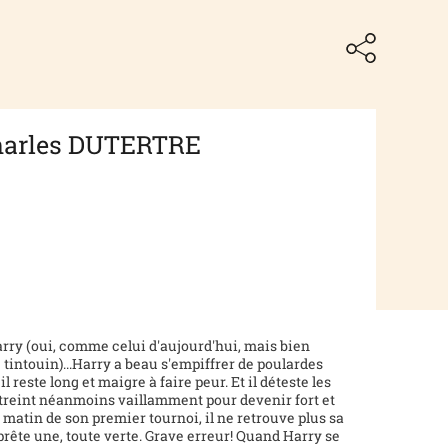
Charles DUTERTRE
arry (oui, comme celui d'aujourd'hui, mais bien
e tintouin)...Harry a beau s'empiffrer de poulardes
 reste long et maigre à faire peur. Et il déteste les
astreint néanmoins vaillamment pour devenir fort et
e matin de son premier tournoi, il ne retrouve plus sa
 prête une, toute verte. Grave erreur! Quand Harry se