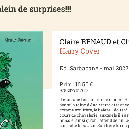
lein de surprises!!!
Claire RENAUD et 
Harry Cover
Ed. Sarbacane - mai 2022
Prix : 16.50 €
9782377317653
Il était une fois un prince nommé H
avant la reine d'Angleterre et tout c
comme son frère, le balèze Edouard, il
cours de chevalerie, auxquels il s'
musclé, ainsi qu'on l'attend de lui.L
sur-cotte bleu azur. Son frère lui en