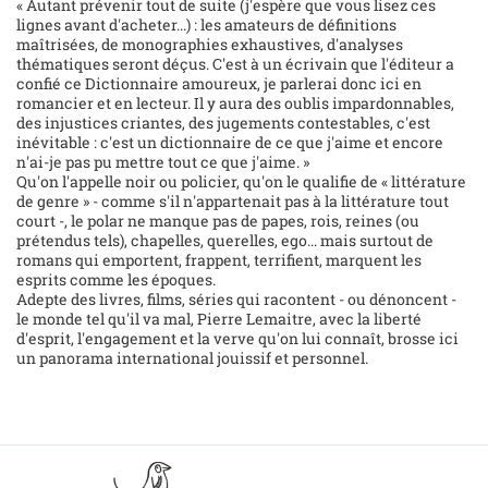
« Autant prévenir tout de suite (j'espère que vous lisez ces
lignes avant d'acheter...) : les amateurs de définitions
maîtrisées, de monographies exhaustives, d'analyses
thématiques seront déçus. C'est à un écrivain que l'éditeur a
confié ce Dictionnaire amoureux, je parlerai donc ici en
romancier et en lecteur. Il y aura des oublis impardonnables,
des injustices criantes, des jugements contestables, c'est
inévitable : c'est un dictionnaire de ce que j'aime et encore
n'ai-je pas pu mettre tout ce que j'aime. »
Qu'on l'appelle noir ou policier, qu'on le qualifie de « littérature
de genre » - comme s'il n'appartenait pas à la littérature tout
court -, le polar ne manque pas de papes, rois, reines (ou
prétendus tels), chapelles, querelles, ego... mais surtout de
romans qui emportent, frappent, terrifient, marquent les
esprits comme les époques.
Adepte des livres, films, séries qui racontent - ou dénoncent -
le monde tel qu'il va mal, Pierre Lemaitre, avec la liberté
d'esprit, l'engagement et la verve qu'on lui connaît, brosse ici
un panorama international jouissif et personnel.