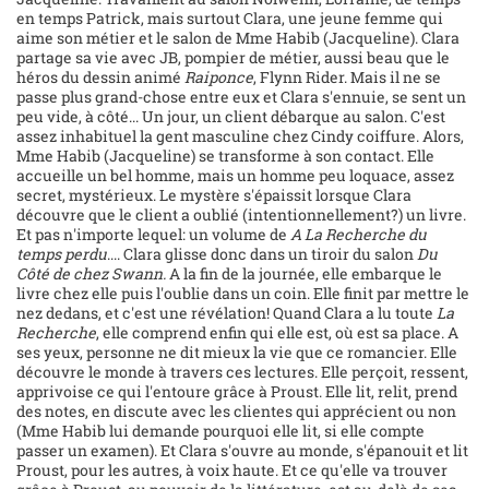
en temps Patrick, mais surtout Clara, une jeune femme qui
aime son métier et le salon de Mme Habib (Jacqueline). Clara
partage sa vie avec JB, pompier de métier, aussi beau que le
héros du dessin animé
Raiponce
, Flynn Rider. Mais il ne se
passe plus grand-chose entre eux et Clara s'ennuie, se sent un
peu vide, à côté... Un jour, un client débarque au salon. C'est
assez inhabituel la gent masculine chez Cindy coiffure. Alors,
Mme Habib (Jacqueline) se transforme à son contact. Elle
accueille un bel homme, mais un homme peu loquace, assez
secret, mystérieux. Le mystère s'épaissit lorsque Clara
découvre que le client a oublié (intentionnellement?) un livre.
Et pas n'importe lequel: un volume de
A La Recherche du
temps perdu
.... Clara glisse donc dans un tiroir du salon
Du
Côté de chez Swann.
A la fin de la journée, elle embarque le
livre chez elle puis l'oublie dans un coin. Elle finit par mettre le
nez dedans, et c'est une révélation! Quand Clara a lu toute
La
Recherche
, elle comprend enfin qui elle est, où est sa place. A
ses yeux, personne ne dit mieux la vie que ce romancier. Elle
découvre le monde à travers ces lectures. Elle perçoit, ressent,
apprivoise ce qui l'entoure grâce à Proust. Elle lit, relit, prend
des notes, en discute avec les clientes qui apprécient ou non
(Mme Habib lui demande pourquoi elle lit, si elle compte
passer un examen). Et Clara s'ouvre au monde, s'épanouit et lit
Proust, pour les autres, à voix haute. Et ce qu'elle va trouver