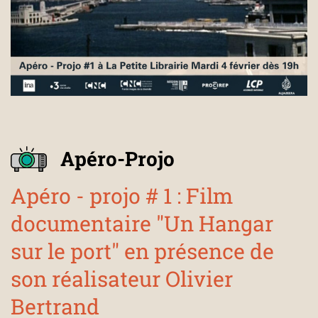
Apéro-Projo
Apéro - projo # 1 : Film
documentaire "Un Hangar
sur le port" en présence de
son réalisateur Olivier
Bertrand