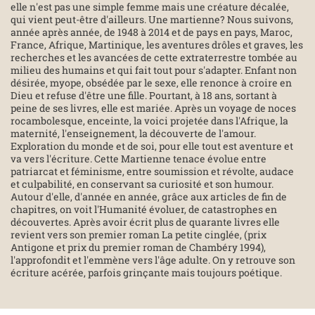
elle n'est pas une simple femme mais une créature décalée,
qui vient peut-être d'ailleurs. Une martienne? Nous suivons,
année après année, de 1948 à 2014 et de pays en pays, Maroc,
France, Afrique, Martinique, les aventures drôles et graves, les
recherches et les avancées de cette extraterrestre tombée au
milieu des humains et qui fait tout pour s'adapter. Enfant non
désirée, myope, obsédée par le sexe, elle renonce à croire en
Dieu et refuse d'être une fille. Pourtant, à 18 ans, sortant à
peine de ses livres, elle est mariée. Après un voyage de noces
rocambolesque, enceinte, la voici projetée dans l'Afrique, la
maternité, l'enseignement, la découverte de l'amour.
Exploration du monde et de soi, pour elle tout est aventure et
va vers l'écriture. Cette Martienne tenace évolue entre
patriarcat et féminisme, entre soumission et révolte, audace
et culpabilité, en conservant sa curiosité et son humour.
Autour d'elle, d'année en année, grâce aux articles de fin de
chapitres, on voit l'Humanité évoluer, de catastrophes en
découvertes. Après avoir écrit plus de quarante livres elle
revient vers son premier roman La petite cinglée, (prix
Antigone et prix du premier roman de Chambéry 1994),
l'approfondit et l'emmène vers l'âge adulte. On y retrouve son
écriture acérée, parfois grinçante mais toujours poétique.