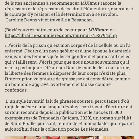
de luttes anciennes à recommencer, MURmur raconte la
régression et la répression de ce droit élémentaire, mais aussi
le courage d'y résister et la détermination à se révolter.
Caroline Deyns vit et travaille à Besançon.
(Re)découvrez notre coup de coeur pour
MURmur
ici :
https://librairie-sommieres.com/murmur-75-3794.php
« J'écris de la prison qu'est mon corps et de la cellule où on l'a
enfermé. J'écris d'un pays geôlier et d'une époque à camisole
exigeant des femmes qu'elles engendrent et punissant celles
qui y faillissent. J'écris pour que nous nous souvenions qu'il
n'en a pas toujours été ainsi.» Dans le monde de la narratrice,
la liberté des femmes à disposer de leur corps n'existe plus,
l'interruption volontaire de grossesse est considérée comme
un homicide aggravé, avortement et fausse couche
confondus.
D'un style inventif, fait de phrases courtes, percutantes d'où
rugit la poésie d'une langue révoltée, son travail d'écriture est
surtout reconnu depuis la publication et le succès (15000
exemplaires) de Trencadis (Quidam, 2020), un roman sur Niki
de Saint Phalle, puissant, féministe et iconoclaste, qui reparaît
aujourd'hui dans la collection poche Les Nomades.