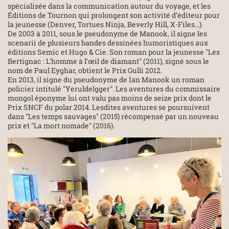
spécialisée dans la communication autour du voyage, et les
Éditions de Tournon qui prolongent son activité d’éditeur pour
la jeunesse (Denver, Tortues Ninja, Beverly Hill, X-Files…).
De 2003 à 2011, sous le pseudonyme de Manook, il signe les
scenarii de plusieurs bandes dessinées humoristiques aux
éditions Semic et Hugo & Cie. Son roman pour la jeunesse "Les
Bertignac : L'homme à l’œil de diamant" (2011), signé sous le
nom de Paul Eyghar, obtient le Prix Gulli 2012.
En 2013, il signe du pseudonyme de Ian Manook un roman
policier intitulé "Yeruldelgger". Les aventures du commissaire
mongol éponyme lui ont valu pas moins de seize prix dont le
Prix SNCF du polar 2014. Lesdites aventures se poursuivent
dans "Les temps sauvages" (2015) récompensé par un nouveau
prix et "La mort nomade" (2016).